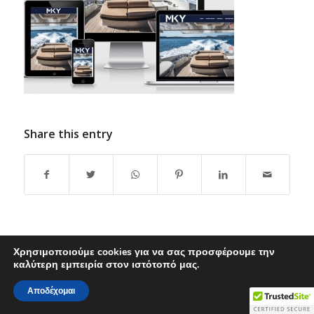
Share this entry
Χρησιμοποιούμε cookies για να σας προσφέρουμε την
© Copyright - minus I.T. Solutions
καλύτερη εμπειρία στον ιστότοπό μας.
About
Θέσεις Εργασίας
F.A.Q.
Όροι Χρήσης
Αποδέχομαι