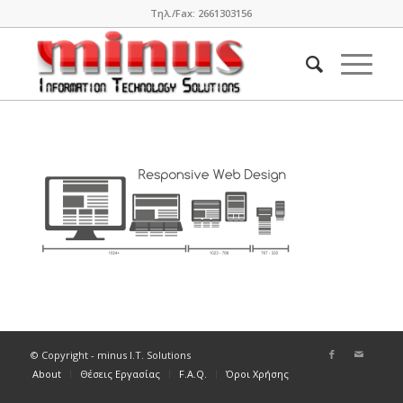
Τηλ./Fax: 2661303156
© Copyright - minus I.T. Solutions
About
Θέσεις Εργασίας
F.A.Q.
Όροι Χρήσης