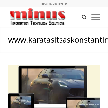
Τηλ./Fax: 2661303156
www.karatasitsaskonstantin