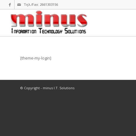
Τηλ./Fax: 2661303156
[theme-my-login]
© Copyright - minus I.T. Solutions