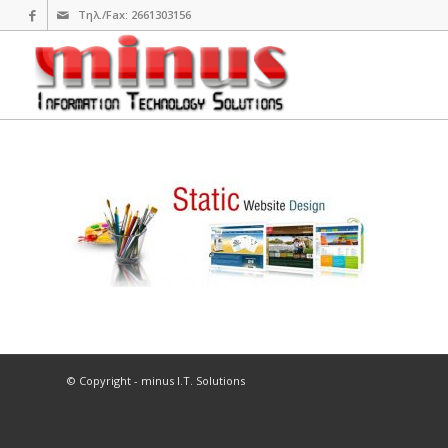
Τηλ./Fax: 2661303156
© Copyright - minus I.T. Solutions