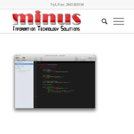
Τηλ./Fax: 2661303156