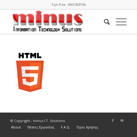
Τηλ./Fax: 2661303156
© Copyright - minus I.T. Solutions
About
Θέσεις Εργασίας
F.A.Q.
Όροι Χρήσης